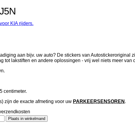
 J5N
oor KIA rijders.
adiging aan bijv. uw auto? De stickers van Autostickeroriginal z
ing tot lakstiften en andere oplossingen - vrij wel niets meer van
wn.
5 centimeter.
s) zijn de exacte afmeting voor uw
PARKEERSENSOREN
.
en verzendkosten