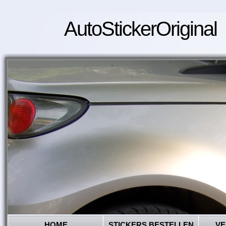
AutoStickerOriginal
HOME
STICKERS BESTELLEN
VE