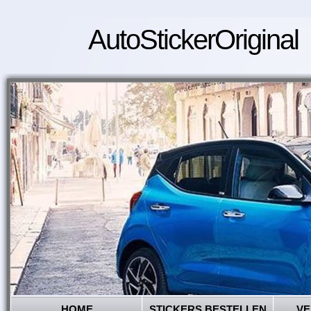
AutoStickerOriginal
HOME
STICKERS BESTELLEN
VE