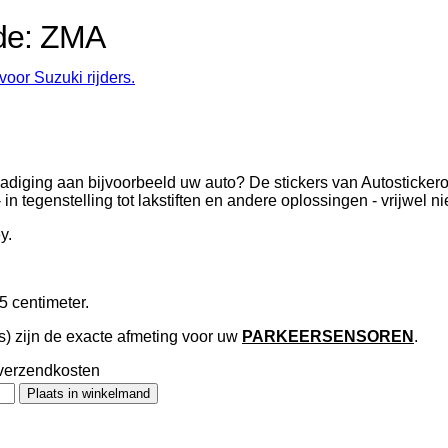
ode: ZMA
oor Suzuki rijders.
adiging aan bijvoorbeeld uw auto? De stickers van Autostickeror
in tegenstelling tot lakstiften en andere oplossingen - vrijwel n
y.
5 centimeter.
s) zijn de exacte afmeting voor uw
PARKEERSENSOREN
.
en verzendkosten