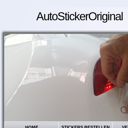
AutoStickerOriginal
HOME
STICKERS BESTELLEN
VE