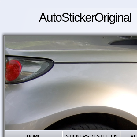
AutoStickerOriginal
HOME
STICKERS BESTELLEN
VE