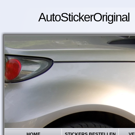
AutoStickerOriginal
HOME
STICKERS BESTELLEN
VE