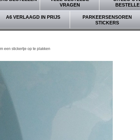
VRAGEN
BESTELLE
A6 VERLAAGD IN PRIJS
PARKEERSENSOREN
STICKERS
m een stickertje op te plakken