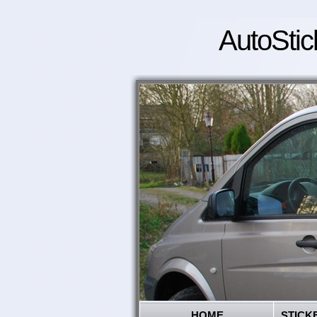
AutoStic
HOME
STICK