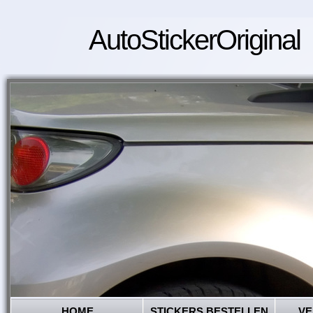
AutoStickerOriginal
HOME
STICKERS BESTELLEN
VE