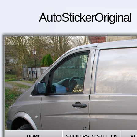
AutoStickerOriginal
HOME
STICKERS BESTELLEN
VE