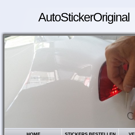
AutoStickerOriginal
HOME
STICKERS BESTELLEN
VE