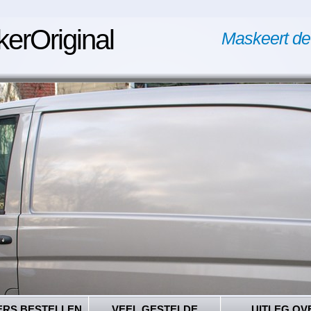
kerOriginal
Maskeert de
ERS BESTELLEN
VEEL GESTELDE
UITLEG OV