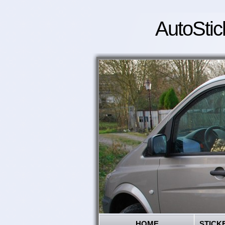
AutoStic
HOME
STICK