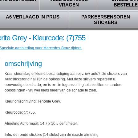
VRAGEN
BESTELLE
A6 VERLAAGD IN PRIJS
PARKEERSENSOREN
STICKERS
ite Grey - Kleurcode: (7)755
 Speciale aanbieding voor Mercedes-Benz rijders.
omschrijving
Kras, steenslag of kleine beschadiging aan bijv. uw auto? De stickers van
Autostickeroriginal zijn de oplossing. Met deze stickers repareert u
eenvoudig de schade, en is er - in tegenstelling tot lakstiften en andere
oplossingen - vrij wel niets meer van de schade te zien.
Kleur omschrijving: Tenorite Grey.
Kleurcode: (7)755.
Afmeting A6 formaat: 14,7 x 10,5 centimeter.
Info:
de ronde stickers (14 stuks) zijn de exacte afmeting