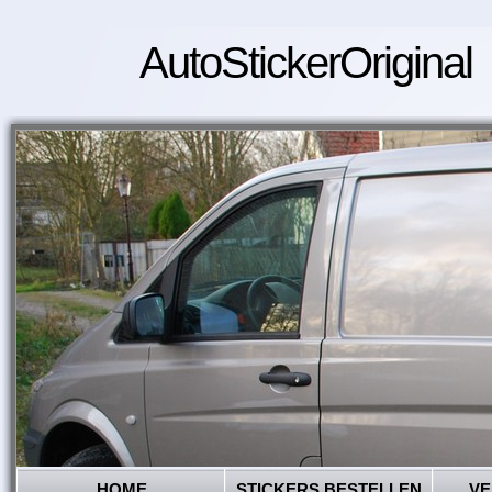
AutoStickerOriginal
HOME
STICKERS BESTELLEN
VE