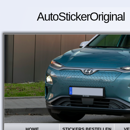
AutoStickerOriginal
HOME
STICKERS BESTELLEN
VE