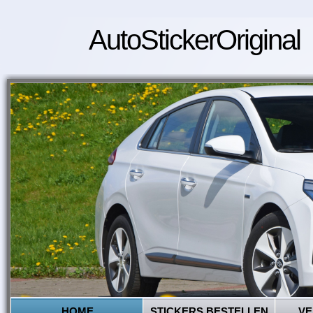
AutoStickerOriginal
HOME
STICKERS BESTELLEN
VE