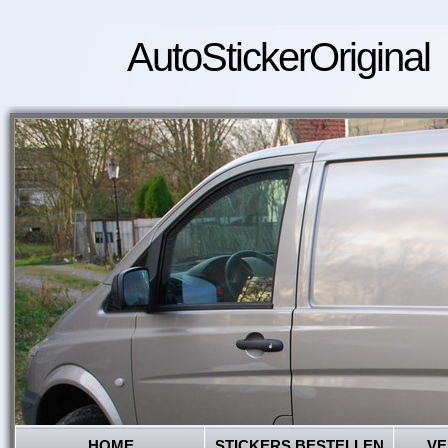
AutoStickerOriginal
HOME
STICKERS BESTELLEN
VE