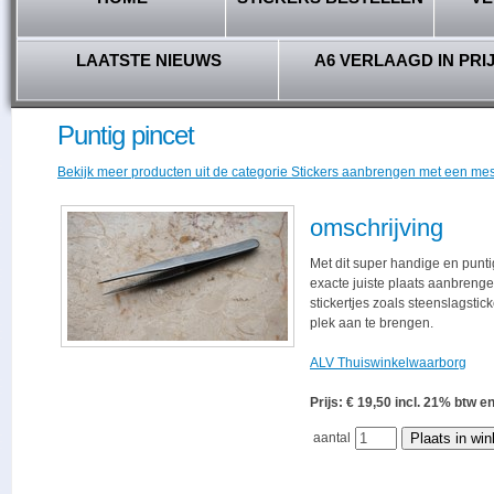
LAATSTE NIEUWS
A6 VERLAAGD IN PRI
Puntig pincet
Bekijk meer producten uit de categorie Stickers aanbrengen met een mes
omschrijving
Met dit super handige en punti
exacte juiste plaats aanbrenge
stickertjes zoals steenslagstick
plek aan te brengen.
ALV Thuiswinkelwaarborg
Prijs: € 19,50 incl. 21% bt
aantal