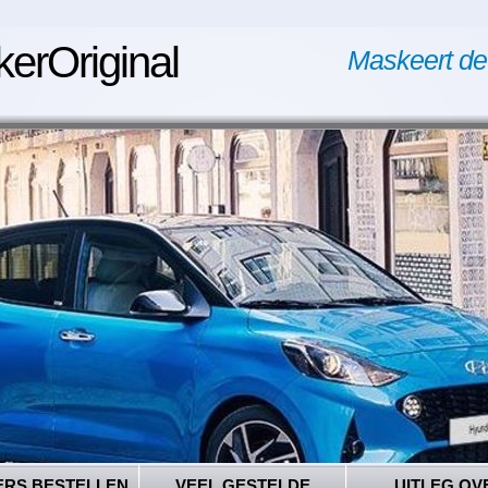
kerOriginal
Maskeert de
ERS BESTELLEN
VEEL GESTELDE
UITLEG OV