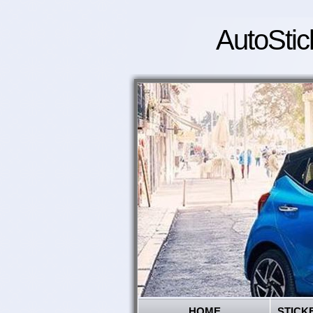
AutoStic
HOME
STICK