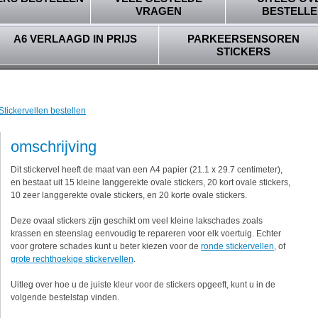
VRAGEN
BESTELLE
A6 VERLAAGD IN PRIJS
PARKEERSENSOREN
STICKERS
Stickervellen bestellen
omschrijving
Dit stickervel heeft de maat van een A4 papier (21.1 x 29.7 centimeter),
en bestaat uit 15 kleine langgerekte ovale stickers, 20 kort ovale stickers,
10 zeer langgerekte ovale stickers, en 20 korte ovale stickers.
Deze ovaal stickers zijn geschikt om veel kleine lakschades zoals
krassen en steenslag eenvoudig te repareren voor elk voertuig. Echter
voor grotere schades kunt u beter kiezen voor de
ronde stickervellen
, of
grote rechthoekige stickervellen
.
Uitleg over hoe u de juiste kleur voor de stickers opgeeft, kunt u in de
volgende bestelstap vinden.