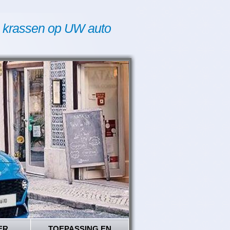
 krassen op UW auto
ER
TOEPASSING EN