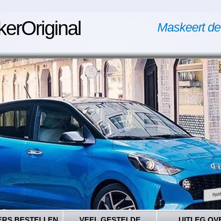
kerOriginal
Maskeert de
ERS BESTELLEN
VEEL GESTELDE
UITLEG OV