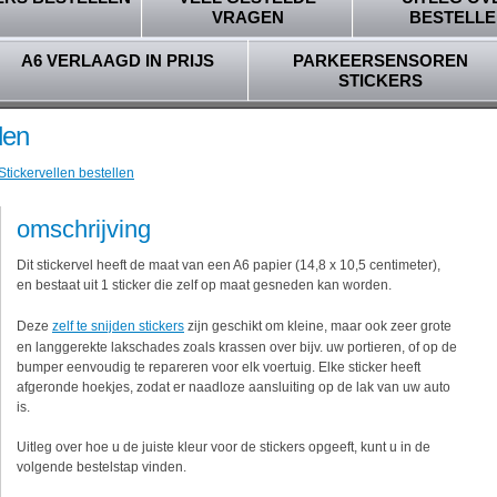
VRAGEN
BESTELLE
A6 VERLAAGD IN PRIJS
PARKEERSENSOREN
STICKERS
den
Stickervellen bestellen
omschrijving
Dit stickervel heeft de maat van een A6 papier (14,8 x 10,5 centimeter),
en bestaat uit 1 sticker die zelf op maat gesneden kan worden.
Deze
zelf te snijden stickers
zijn geschikt om kleine, maar ook zeer grote
en langgerekte lakschades zoals krassen over bijv. uw portieren, of op de
bumper eenvoudig te repareren voor elk voertuig. Elke sticker heeft
afgeronde hoekjes, zodat er naadloze aansluiting op de lak van uw auto
is.
Uitleg over hoe u de juiste kleur voor de stickers opgeeft, kunt u in de
volgende bestelstap vinden.