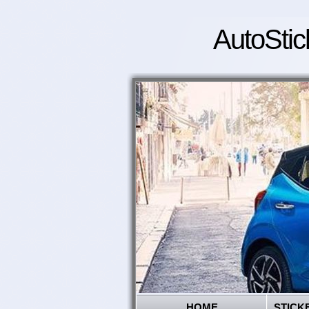
AutoStic
HOME
STICK