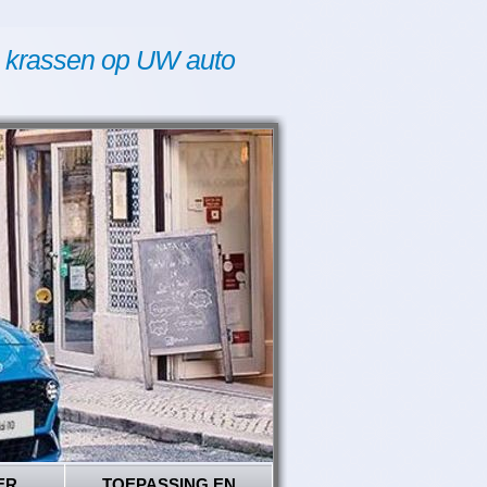
 krassen op UW auto
ER
TOEPASSING EN