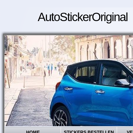
AutoStickerOriginal
HOME
STICKERS BESTELLEN
VE