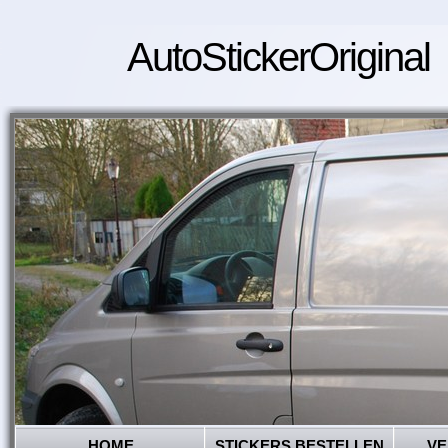
AutoStickerOriginal
HOME
STICKERS BESTELLEN
VE