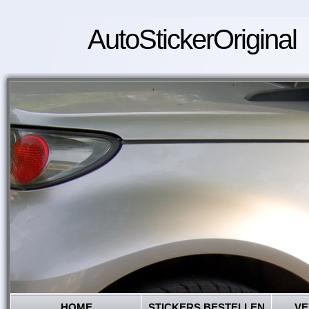
AutoStickerOriginal
HOME
STICKERS BESTELLEN
VE