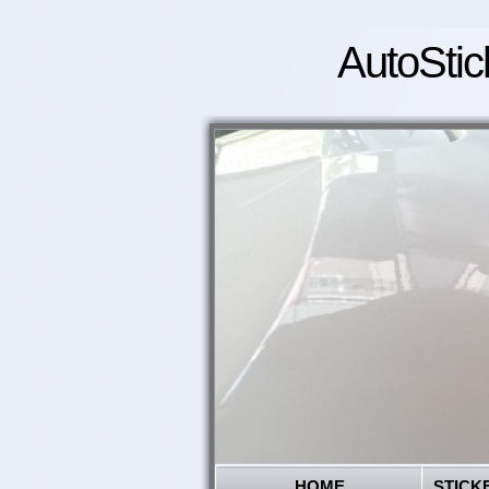
AutoStic
HOME
STICK