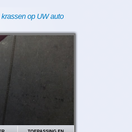
 krassen op UW auto
ER
TOEPASSING EN