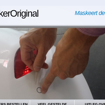
kerOriginal
Maskeert de
ERS BESTELLEN
VEEL GESTELDE
UITLEG OV