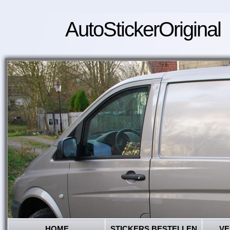
AutoStickerOriginal
HOME
STICKERS BESTELLEN
VE