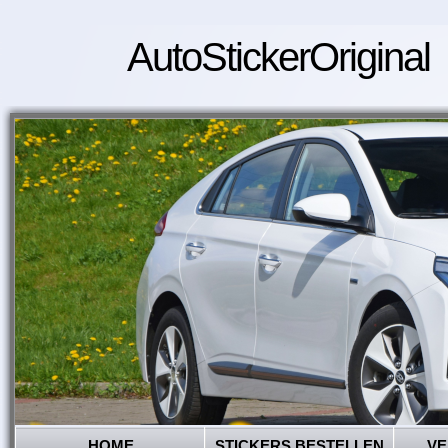
AutoStickerOriginal
HOME
STICKERS BESTELLEN
VE