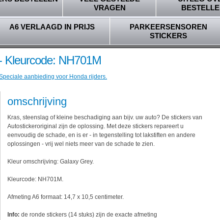
VRAGEN
BESTELLE
A6 VERLAAGD IN PRIJS
PARKEERSENSOREN
STICKERS
 - Kleurcode: NH701M
 Speciale aanbieding voor Honda rijders.
omschrijving
Kras, steenslag of kleine beschadiging aan bijv. uw auto? De stickers van
Autostickeroriginal zijn de oplossing. Met deze stickers repareert u
eenvoudig de schade, en is er - in tegenstelling tot lakstiften en andere
oplossingen - vrij wel niets meer van de schade te zien.
Kleur omschrijving: Galaxy Grey.
Kleurcode: NH701M.
Afmeting A6 formaat: 14,7 x 10,5 centimeter.
Info:
de ronde stickers (14 stuks) zijn de exacte afmeting