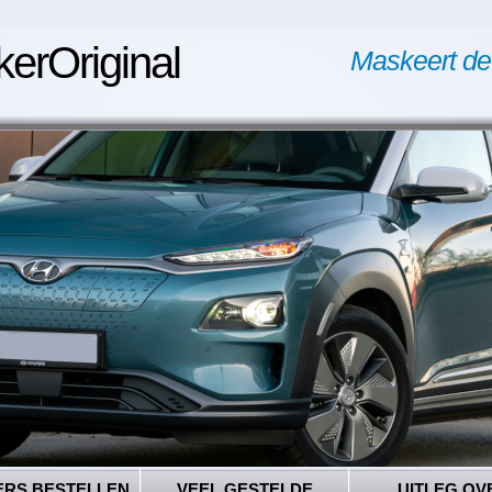
kerOriginal
Maskeert de
ERS BESTELLEN
VEEL GESTELDE
UITLEG OV