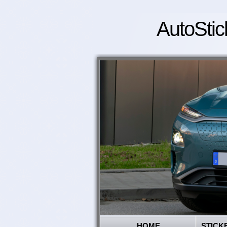
AutoStic
HOME
STICK