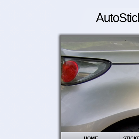
AutoStic
HOME
STICK