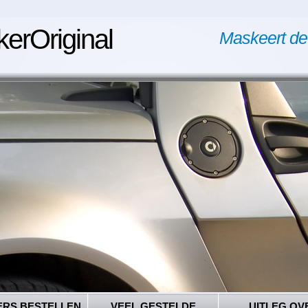
kerOriginal
Maskeert de
ERS BESTELLEN
VEEL GESTELDE
UITLEG OV