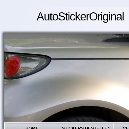
AutoStickerOriginal
HOME
STICKERS BESTELLEN
VE