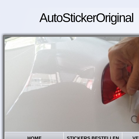
AutoStickerOriginal
HOME
STICKERS BESTELLEN
VE