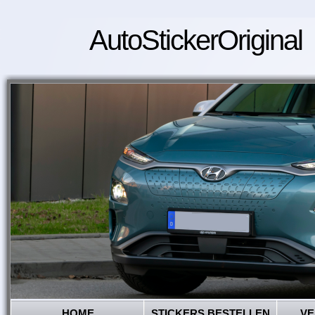
AutoStickerOriginal
HOME
STICKERS BESTELLEN
VE