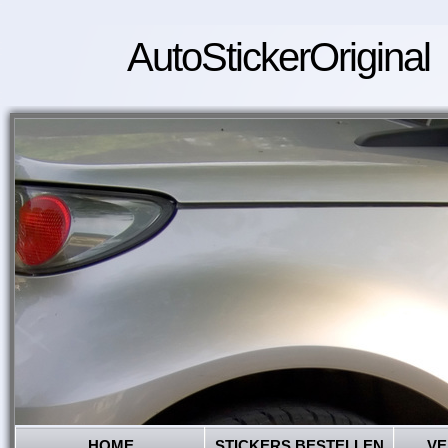
AutoStickerOriginal
HOME
STICKERS BESTELLEN
VE