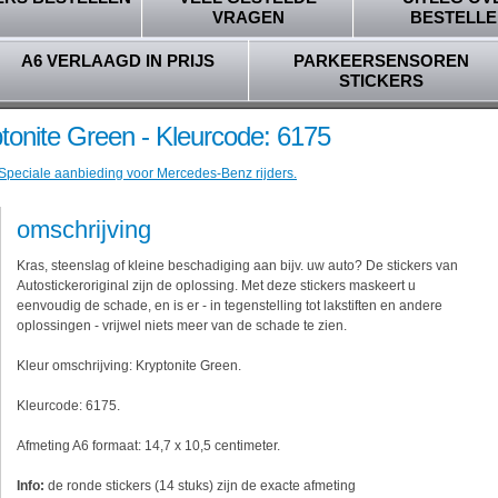
VRAGEN
BESTELLE
A6 VERLAAGD IN PRIJS
PARKEERSENSOREN
STICKERS
tonite Green - Kleurcode: 6175
 Speciale aanbieding voor Mercedes-Benz rijders.
omschrijving
Kras, steenslag of kleine beschadiging aan bijv. uw auto? De stickers van
Autostickeroriginal zijn de oplossing. Met deze stickers maskeert u
eenvoudig de schade, en is er - in tegenstelling tot lakstiften en andere
oplossingen - vrijwel niets meer van de schade te zien.
Kleur omschrijving: Kryptonite Green.
Kleurcode: 6175.
Afmeting A6 formaat: 14,7 x 10,5 centimeter.
Info:
de ronde stickers (14 stuks) zijn de exacte afmeting