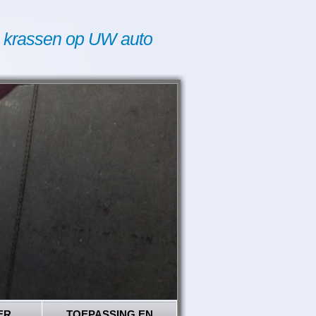
 krassen op UW auto
ER
TOEPASSING EN