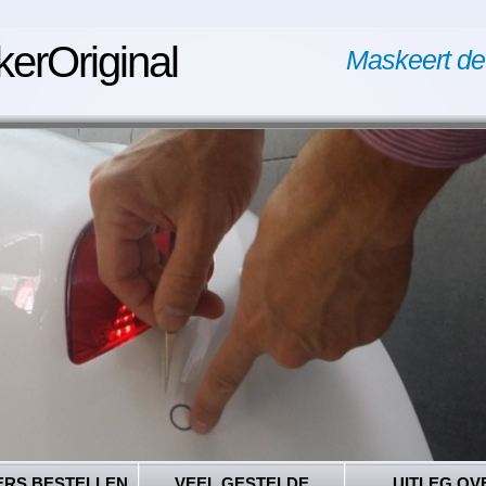
kerOriginal
Maskeert de
ERS BESTELLEN
VEEL GESTELDE
UITLEG OV