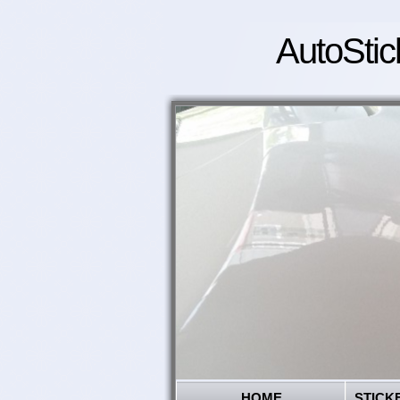
AutoStic
HOME
STICK