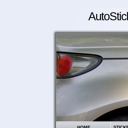
AutoStic
HOME
STICK