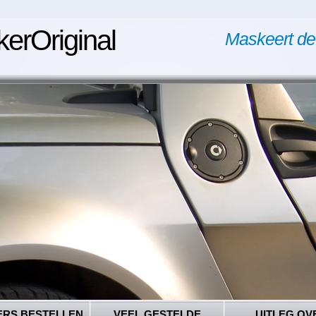
kerOriginal
Maskeert de
ERS BESTELLEN
VEEL GESTELDE
UITLEG OV