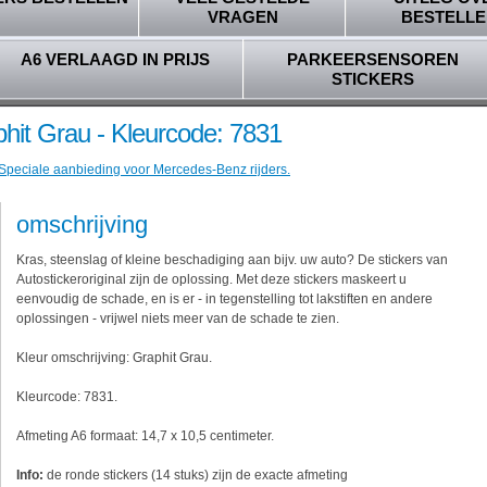
VRAGEN
BESTELLE
A6 VERLAAGD IN PRIJS
PARKEERSENSOREN
STICKERS
hit Grau - Kleurcode: 7831
 Speciale aanbieding voor Mercedes-Benz rijders.
omschrijving
Kras, steenslag of kleine beschadiging aan bijv. uw auto? De stickers van
Autostickeroriginal zijn de oplossing. Met deze stickers maskeert u
eenvoudig de schade, en is er - in tegenstelling tot lakstiften en andere
oplossingen - vrijwel niets meer van de schade te zien.
Kleur omschrijving: Graphit Grau.
Kleurcode: 7831.
Afmeting A6 formaat: 14,7 x 10,5 centimeter.
Info:
de ronde stickers (14 stuks) zijn de exacte afmeting