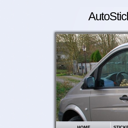
AutoStic
HOME
STICK