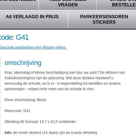
VRAGEN
BESTELLE
A6 VERLAAGD IN PRIJS
PARKEERSENSOREN
STICKERS
rcode: G41
Speciale aanbieding voor Nissan rijders.
omschrijving
Kras, steenslag of kleine beschadiging aan bijv. uw auto? De stickers van
Autostickeroriginal zijn de oplossing. Met deze stickers maskeert u
eenvoudig de schade, en is er - in tegenstelling tot lakstiften en andere
oplossingen - vrijwel niets meer van de schade te zien.
Kleur omschrijving: Black.
Kleurcode: G41.
Afmeting A6 formaat: 14,7 x 10,5 centimeter.
Info:
de ronde stickers (14 stuks) zijn de exacte afmeting