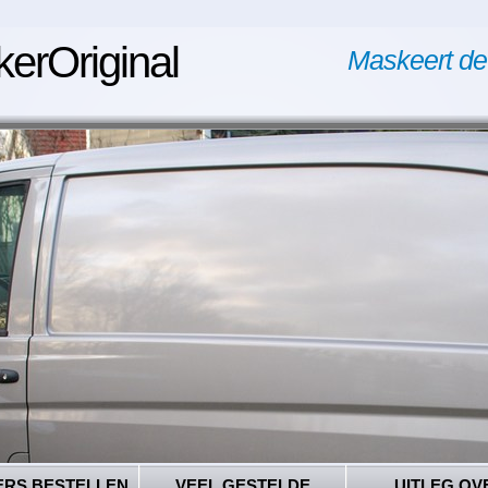
kerOriginal
Maskeert de
ERS BESTELLEN
VEEL GESTELDE
UITLEG OV