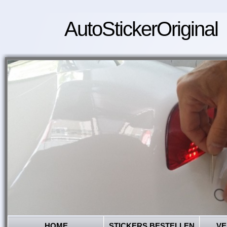
AutoStickerOriginal
HOME
STICKERS BESTELLEN
VE