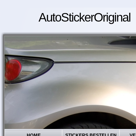
AutoStickerOriginal
HOME
STICKERS BESTELLEN
VE