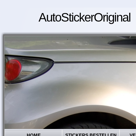
AutoStickerOriginal
HOME
STICKERS BESTELLEN
VE