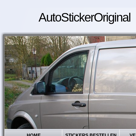
AutoStickerOriginal
HOME
STICKERS BESTELLEN
VE