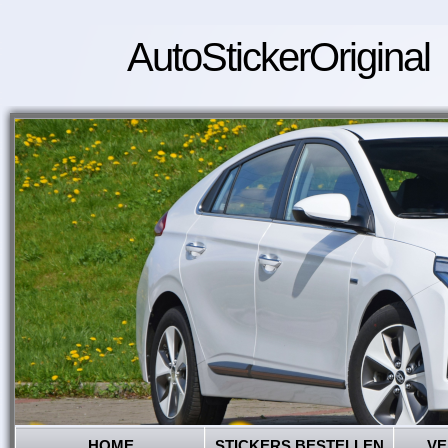
AutoStickerOriginal
HOME
STICKERS BESTELLEN
VE