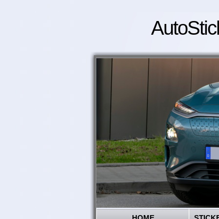
AutoStic
HOME
STICK