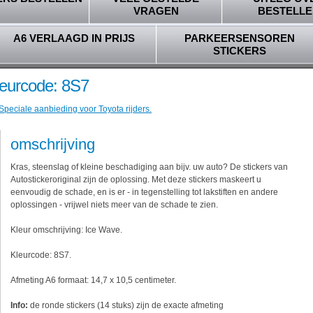
VRAGEN
BESTELLE
A6 VERLAAGD IN PRIJS
PARKEERSENSOREN
STICKERS
leurcode: 8S7
Speciale aanbieding voor Toyota rijders.
omschrijving
Kras, steenslag of kleine beschadiging aan bijv. uw auto? De stickers van
Autostickeroriginal zijn de oplossing. Met deze stickers maskeert u
eenvoudig de schade, en is er - in tegenstelling tot lakstiften en andere
oplossingen - vrijwel niets meer van de schade te zien.
Kleur omschrijving: Ice Wave.
Kleurcode: 8S7.
Afmeting A6 formaat: 14,7 x 10,5 centimeter.
Info:
de ronde stickers (14 stuks) zijn de exacte afmeting