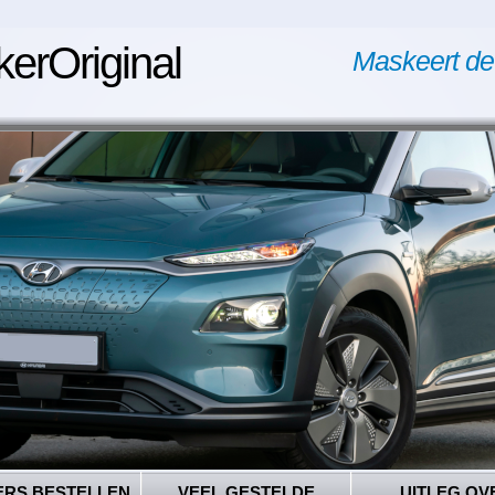
kerOriginal
Maskeert de
ERS BESTELLEN
VEEL GESTELDE
UITLEG OV