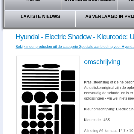
LAATSTE NIEUWS
A6 VERLAAGD IN PRI
Hyundai - Electric Shadow - Kleurcode:
Bekijk meer producten uit de categorie Speciale aanbieding voor Hyundai
omschrijving
Kras, steenslag of kleine besc
Autostickeroriginal zijn de opl
eenvoudig de schade, en is er -
oplossingen - vrij wel niets me
Kleur omschrijving: Electric S
Kleurcode: USS.
Afmeting A6 formaat: 14,7 x 10,