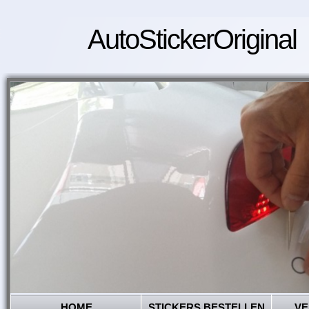
AutoStickerOriginal
HOME
STICKERS BESTELLEN
VE