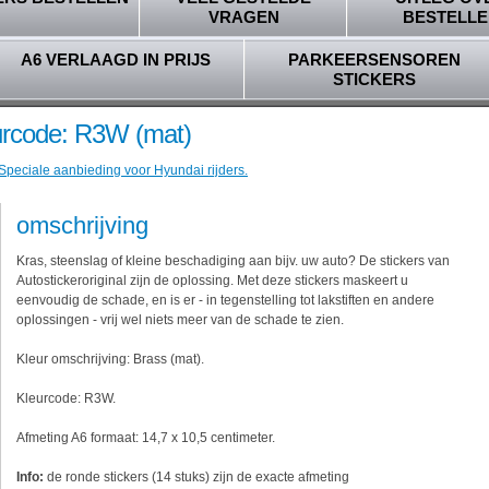
VRAGEN
BESTELLE
A6 VERLAAGD IN PRIJS
PARKEERSENSOREN
STICKERS
eurcode: R3W (mat)
 Speciale aanbieding voor Hyundai rijders.
omschrijving
Kras, steenslag of kleine beschadiging aan bijv. uw auto? De stickers van
Autostickeroriginal zijn de oplossing. Met deze stickers maskeert u
eenvoudig de schade, en is er - in tegenstelling tot lakstiften en andere
oplossingen - vrij wel niets meer van de schade te zien.
Kleur omschrijving: Brass (mat).
Kleurcode: R3W.
Afmeting A6 formaat: 14,7 x 10,5 centimeter.
Info:
de ronde stickers (14 stuks) zijn de exacte afmeting