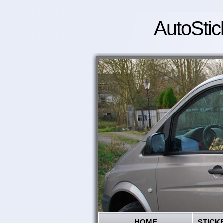
AutoStic
HOME
STICK