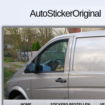
AutoStickerOriginal
HOME
STICKERS BESTELLEN
VE