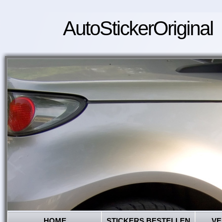
AutoStickerOriginal
HOME
STICKERS BESTELLEN
VE