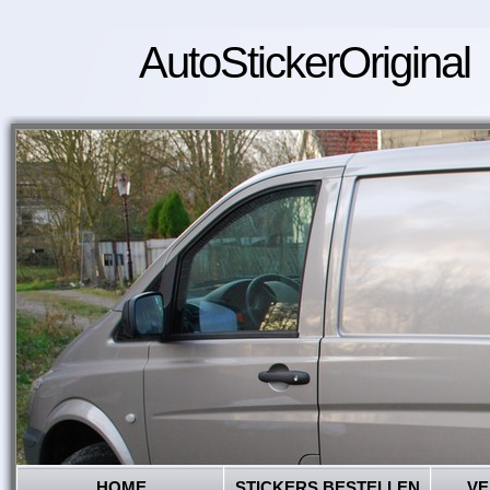
AutoStickerOriginal
HOME
STICKERS BESTELLEN
VE