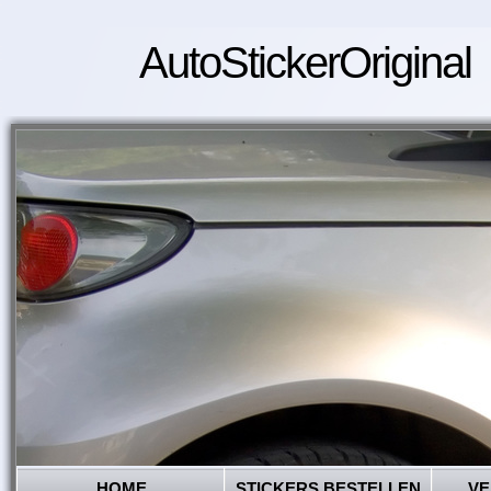
AutoStickerOriginal
HOME
STICKERS BESTELLEN
VE