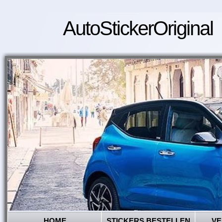
AutoStickerOriginal
HOME
STICKERS BESTELLEN
VE