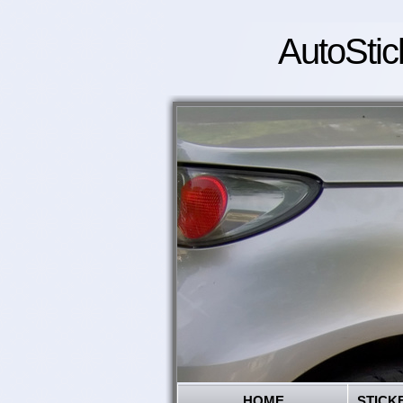
AutoStic
HOME
STICK