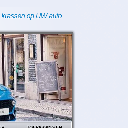
 krassen op UW auto
ER
TOEPASSING EN