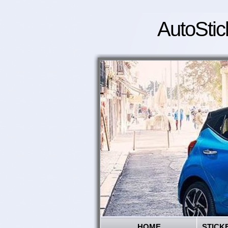
AutoStic
HOME
STICK