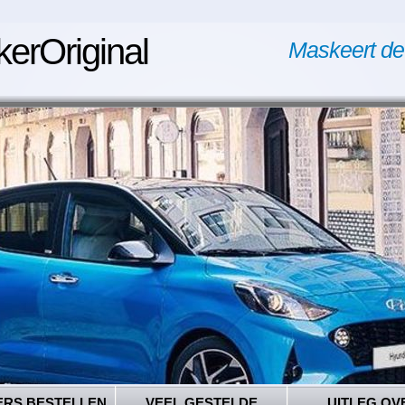
kerOriginal
Maskeert de
ERS BESTELLEN
VEEL GESTELDE
UITLEG OV