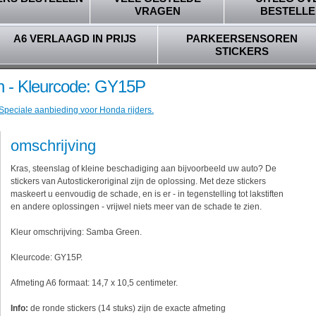
VRAGEN
BESTELLE
A6 VERLAAGD IN PRIJS
PARKEERSENSOREN
STICKERS
 - Kleurcode: GY15P
 Speciale aanbieding voor Honda rijders.
omschrijving
Kras, steenslag of kleine beschadiging aan bijvoorbeeld uw auto? De
stickers van Autostickeroriginal zijn de oplossing. Met deze stickers
maskeert u eenvoudig de schade, en is er - in tegenstelling tot lakstiften
en andere oplossingen - vrijwel niets meer van de schade te zien.
Kleur omschrijving: Samba Green.
Kleurcode: GY15P.
Afmeting A6 formaat: 14,7 x 10,5 centimeter.
Info:
de ronde stickers (14 stuks) zijn de exacte afmeting