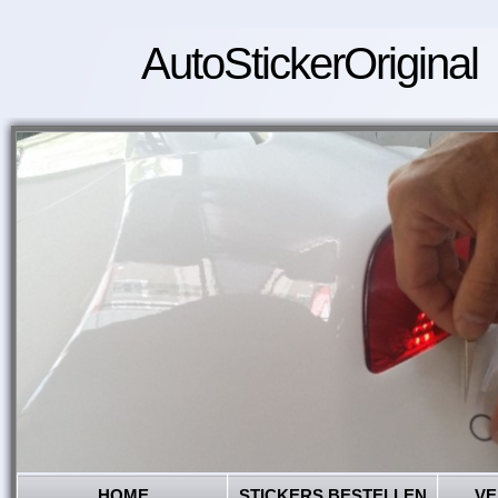
AutoStickerOriginal
HOME
STICKERS BESTELLEN
VE