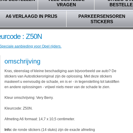
VRAGEN
BESTELLE
A6 VERLAAGD IN PRIJS
PARKEERSENSOREN
STICKERS
leurcode : Z50N
Speciale aanbieding voor Opel rijders.
omschrijving
Kras, steenslag of kleine beschadiging aan bijvoorbeeld uw auto? De
stickers van Autostickeroriginal zijn de oplossing. Met deze stickers
maskeert u eenvoudig de schade, en is er - in tegenstelling tot lakstiften
en andere oplossingen - vrijwel niets meer van de schade te zien.
Kleur omschrijving: Very Berry.
Kleurcode: Z50N.
Afmeting A6 formaat: 14,7 x 10,5 centimeter.
Info:
de ronde stickers (14 stuks) zijn de exacte afmeting