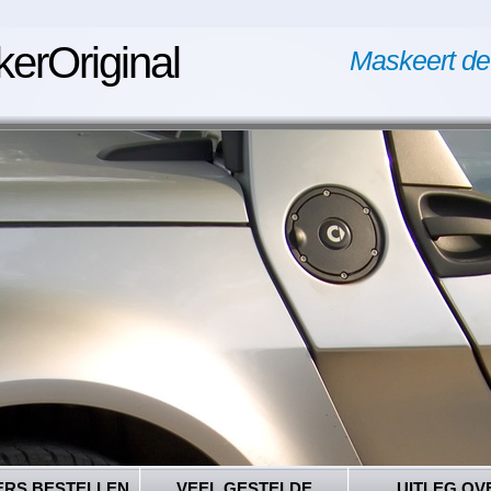
kerOriginal
Maskeert de
ERS BESTELLEN
VEEL GESTELDE
UITLEG OV