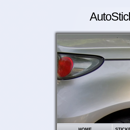
AutoStic
HOME
STICK